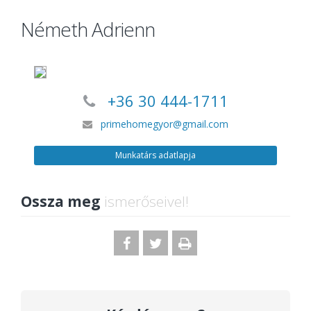
Németh Adrienn
+36 30 444-1711
primehomegyor@gmail.com
Munkatárs adatlapja
Ossza meg
ismerőseivel!