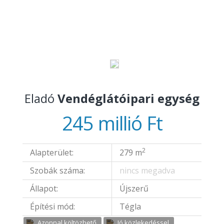
CSAK NÁLUNK
Eladó
Vendéglátóipari egység
245 millió Ft
2
Alapterület:
279 m
Szobák száma:
nincs megadva
Állapot:
Újszerű
Építési mód:
Tégla
Azonnal költözhető
Jó közlekedéssel