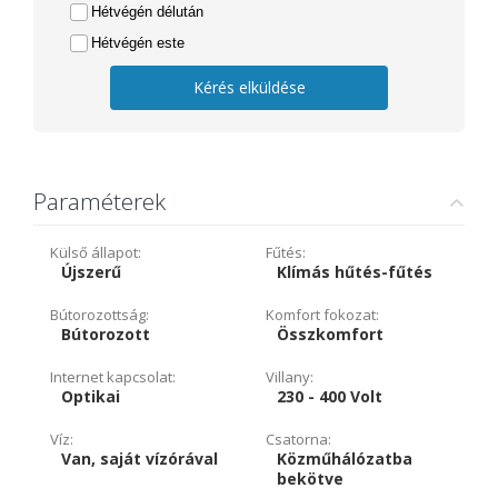
Hétvégén délután
Hétvégén este
Kérés elküldése
Paraméterek
Külső állapot:
Fűtés:
Újszerű
Klímás hűtés-fűtés
Bútorozottság:
Komfort fokozat:
Bútorozott
Összkomfort
Internet kapcsolat:
Villany:
Optikai
230 - 400 Volt
Víz:
Csatorna:
Van, saját vízórával
Közműhálózatba
bekötve