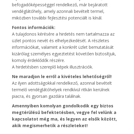
befogadóképességgel rendelkező, már bejáratott
vendéglátóhely, amely azonnali bevételt termel,
miközben további fejlesztési potenciált is kínál.
Fontos információk:
A tulajdonos kérésére a hirdetés nem tartalmazza az
üzlet pontos nevét és elhelyezkedését. A részletes
információkat, valamint a konkrét üzlet bemutatását
kizárólag személyes egyeztetést követően biztosítjuk,
komoly érdeklődők részére.
A hirdetésben szereplő képek illusztrációk.
Ne maradjon le erről a kivételes lehetőségről!
Az ilyen adottságokkal rendelkező, azonnal bevételt
termelő vendéglátóhelyek rendkívül ritkán kerülnek
piacra, és gyorsan gazdára találnak.
Amennyiben komolyan gondolkodik egy biztos
megtérülésű befektetésben, vegye fel velünk a
kapcsolatot még ma, és legyen az elsők között,
akik megismerhetik a részleteket!