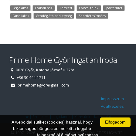
Téglalakás
Családi ház
Zártkert
Építési telek
Iparterület
Panellakás
Vendéglátóipari egység
Sportlétesítmény
Prime Home Győr Ingatlan Iroda
9028 Győr, Katona József u.27/a.
+36 30 444-1711
primehomegyor@gmail.com
Impresszum
Adatkezelés
|
|
|
|
Projektek
Ingatlanok
Keresünk
Kapcsolat
A weboldal sütiket (cookies) használ, hogy
Elfogadom
biztonságos böngészés mellett a legjobb
© 1997 - 2026 AZ INGATLANIRODA WEBOLDALÁT ÉS ÜGYVITELI
felhasználói élményt nyújthassa.