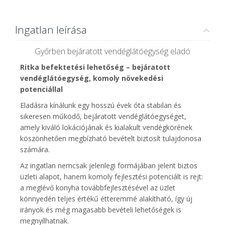
Ingatlan leírása
Győrben bejáratott vendéglátóegység eladó
Ritka befektetési lehetőség – bejáratott
vendéglátóegység, komoly növekedési
potenciállal
Eladásra kínálunk egy hosszú évek óta stabilan és
sikeresen működő, bejáratott vendéglátóegységet,
amely kiváló lokációjának és kialakult vendégkörének
köszönhetően megbízható bevételt biztosít tulajdonosa
számára.
Az ingatlan nemcsak jelenlegi formájában jelent biztos
üzleti alapot, hanem komoly fejlesztési potenciált is rejt:
a meglévő konyha továbbfejlesztésével az üzlet
könnyedén teljes értékű étteremmé alakítható, így új
irányok és még magasabb bevételi lehetőségek is
megnyílhatnak.