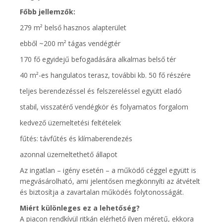
Főbb jellemzők:
279 m² belső hasznos alapterület
ebből ~200 m² tágas vendégtér
170 fő egyidejű befogadására alkalmas belső tér
40 m²-es hangulatos terasz, további kb. 50 fő részére
teljes berendezéssel és felszereléssel együtt eladó
stabil, visszatérő vendégkör és folyamatos forgalom
kedvező üzemeltetési feltételek
fűtés: távfűtés és klímaberendezés
azonnal üzemeltethető állapot
Az ingatlan – igény esetén – a működő céggel együtt is
megvásárolható, ami jelentősen megkönnyíti az átvételt
és biztosítja a zavartalan működés folytonosságát.
Miért különleges ez a lehetőség?
A piacon rendkívül ritkán elérhető ilyen méretű, ekkora