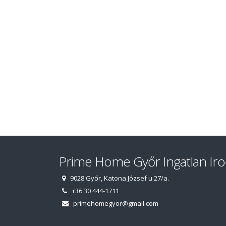
Prime Home Győr Ingatlan Ir
9028 Győr, Katona József u.27/a.
+36 30 444-1711
primehomegyor@gmail.com