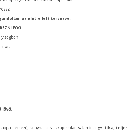
tressz
ondoltan az életre lett tervezve.
REZNI FOG
elyiségben
mfort
 jövő.
nappali, étkező, konyha, teraszkapcsolat, valamint egy
ritka, teljes