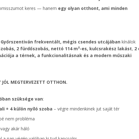
promisszumot keres — hanem
egy olyan otthont, ami minden
,
Győrszentiván frekventált, mégis csendes utcájában
kínálok
 szobás, 2 fürdőszobás, nettó 114 m²-es, kulcsrakész lakást
,
2 
nációja a térnek, a funkcionalitásnak és a modern műszaki
GY JÓL MEGTERVEZETT OTTHON.
lóban szüksége van
:
li + 4 külön nyíló szoba
– végre mindenkinek jut saját tér
bbé nem probléma
vagy akár háló
l a nap végén valóban ki tud kapcsolni