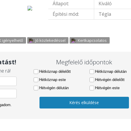
Állapot:
Kiváló
Építési mód:
Tégla
 igényelhető
Jó közlekedéssel
Kertkapcsolatos
tást!
Megfelelő időpontok
e rá!
Hétköznap délelőtt
Hétköznap délután
Hétköznap este
Hétvégén délelőtt
Hétvégén délután
Hétvégén este
Kérés elküldése
ogadom.