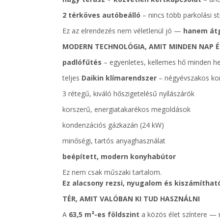
2 térköves autóbeálló
– nincs több parkolási s
Ez az elrendezés nem véletlenül jó —
hanem átg
MODERN TECHNOLÓGIA, AMIT MINDEN NAP É
padlófűtés
– egyenletes, kellemes hő minden h
teljes
Daikin klímarendszer
– négyévszakos ko
3 rétegű, kiváló hőszigetelésű nyílászárók
korszerű, energiatakarékos megoldások
kondenzációs gázkazán (24 kW)
minőségi, tartós anyaghasználat
beépített, modern konyhabútor
Ez nem csak műszaki tartalom.
Ez alacsony rezsi, nyugalom és kiszámítható
TÉR, AMIT VALÓBAN KI TUD HASZNÁLNI
A
63,5 m²-es földszint
a közös élet színtere — 