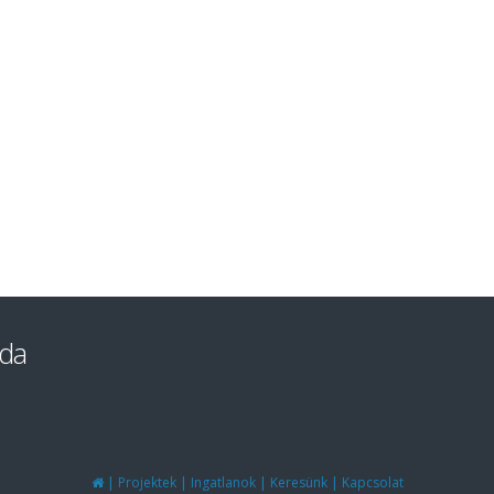
oda
|
|
|
|
Projektek
Ingatlanok
Keresünk
Kapcsolat