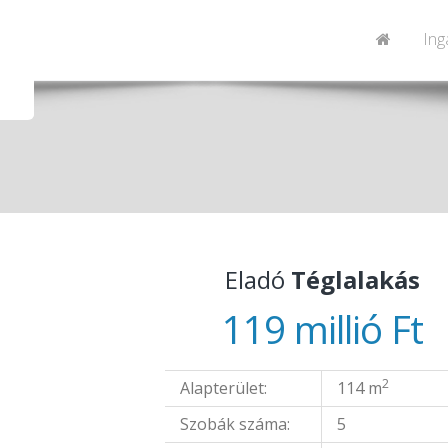
Ing
Eladó
Téglalakás
119 millió Ft
2
Alapterület:
114 m
Szobák száma:
5