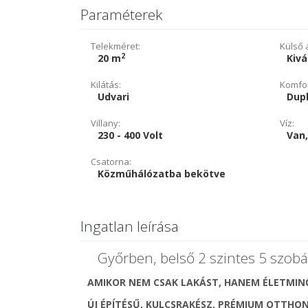
Paraméterek
Telekméret:
Külső á
2
20 m
Kivá
Kilátás:
Komfor
Udvari
Dup
Villany:
Víz:
230 - 400 Volt
Van,
Csatorna:
Közműhálózatba bekötve
Ingatlan leírása
Győrben, belső 2 szintes 5 szobás
AMIKOR NEM CSAK LAKÁST, HANEM ÉLETMI
ÚJ ÉPÍTÉSŰ, KULCSRAKÉSZ, PRÉMIUM OTTHO