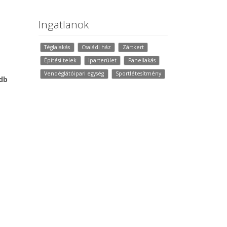
Ingatlanok
Téglalakás
Családi ház
Zártkert
Építési telek
Iparterület
Panellakás
Vendéglátóipari egység
Sportlétesítmény
db