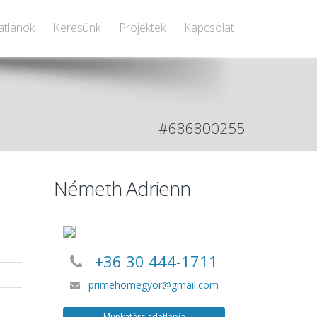
atlanok
Keresünk
Projektek
Kapcsolat
#686800255
Németh Adrienn
+36 30 444-1711
primehomegyor@gmail.com
Munkatárs adatlapja