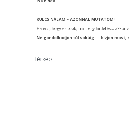
is kelnek
.
KULCS NÁLAM – AZONNAL MUTATOM!
Ha érzi, hogy ez több, mint egy hirdetés… akkor 
Ne gondolkodjon túl sokáig — hívjon most, 
Térkép