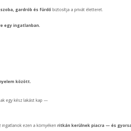
 szoba, gardrób és fürdő
biztosítja a privát életteret.
e egy ingatlanban.
ényelem között.
sak egy kész lakást kap —
sz ingatlanok ezen a környéken
ritkán kerülnek piacra — és gyorsa