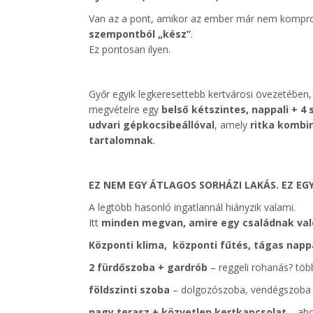
Van az a pont, amikor az ember már nem kom
szempontból „kész”
.
Ez pontosan ilyen.
Győr egyik legkeresettebb kertvárosi övezetében
megvételre egy
belső kétszintes, nappali + 4
udvari gépkocsibeállóval
, amely
ritka kombi
tartalomnak
.
EZ NEM EGY ÁTLAGOS SORHÁZI LAKÁS. EZ E
A legtöbb hasonló ingatlannál hiányzik valami.
Itt
minden megvan, amire egy családnak va
Központi klima, központi fűtés, tágas nappa
2 fürdőszoba + gardrób
– reggeli rohanás? tö
földszinti szoba
– dolgozószoba, vendégszoba 
nagy terasz + közvetlen kertkapcsolat
– aho