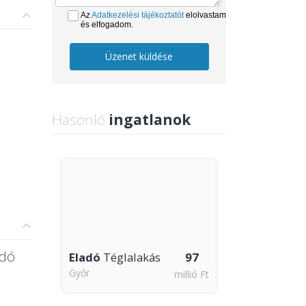
Az
Adatkezelési tájékoztatót
elolvastam
és elfogadom.
Üzenet küldése
Hasonló
ingatlanok
adó
Eladó
Téglalakás
97
Győr
millió Ft