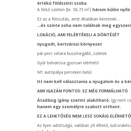
értékű földszinti szoba
.
A felső szinten (br. 58,73 m²)
három külön nyíló
Ez az a felosztás, amit általában keresnek…
…és szinte soha nem találnak meg egyszerr
LOKÁCIÓ, AMI FELÉRTÉKELI A DÖNTÉSÉT
nyugodt, kertvárosi környezet
pár perc sétára buszmegálló, üzletek
Győr belvárosa gyorsan elérhető
M1 autópálya perceken belül
Itt nem kell választania a nyugalom és a k
AMI IGAZÁN FONTOS: EZ MÉG FORMÁLHATÓ
Átadásig igény szerint alakítható
, így nem c
hanem egy személyre szabott otthont.
EZ A LEHETŐSÉG NEM LESZ SOKÁIG ELÉRHETŐ
Az ilyen adottságú, valóban jól élhető, kulcsraké