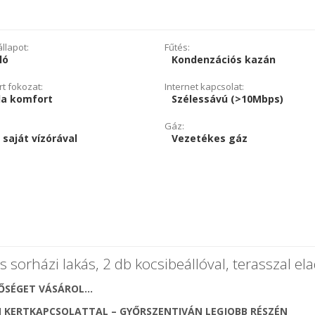
llapot:
Fűtés:
ló
Kondenzációs kazán
t fokozat:
Internet kapcsolat:
la komfort
Szélessávú (>10Mbps)
Gáz:
 saját vízórával
Vezetékes gáz
 sorházi lakás, 2 db kocsibeállóval, terasszal el
NŐSÉGET VÁSÁROL…
N KERTKAPCSOLATTAL – GYŐRSZENTIVÁN LEGJOBB RÉSZÉN