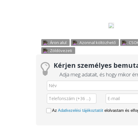
Áron alul
Azonnal költözhető
CSOK
Zöldövezeti
Kérjen személyes bemuta
Adja meg adatait, és hogy mikor érn
Az
Adatkezelési tájékoztatót
elolvastam és elf