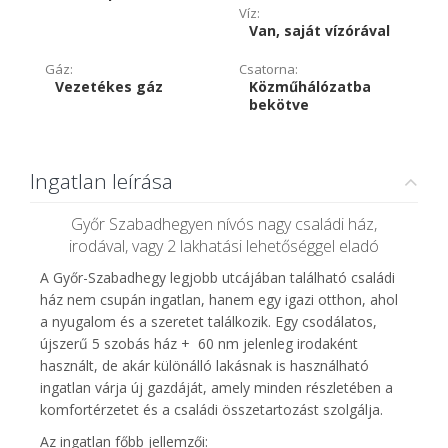
Víz:
Van, saját vízórával
Gáz:
Csatorna:
Vezetékes gáz
Közműhálózatba
bekötve
Ingatlan leírása
Győr Szabadhegyen nívós nagy családi ház,
irodával, vagy 2 lakhatási lehetőséggel eladó
A Győr-Szabadhegy legjobb utcájában található családi
ház nem csupán ingatlan, hanem egy igazi otthon, ahol
a nyugalom és a szeretet találkozik. Egy csodálatos,
újszerű 5 szobás ház + 60 nm jelenleg irodaként
használt, de akár különálló lakásnak is használható
ingatlan várja új gazdáját, amely minden részletében a
komfortérzetet és a családi összetartozást szolgálja.
Az ingatlan főbb jellemzői: