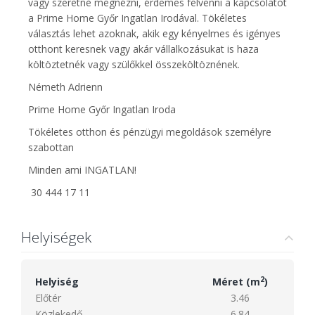
vagy szeretné megnézni, érdemes felvenni a kapcsolatot
a Prime Home Győr Ingatlan Irodával. Tökéletes
választás lehet azoknak, akik egy kényelmes és igényes
otthont keresnek vagy akár vállalkozásukat is haza
költöztetnék vagy szülőkkel összeköltöznének.
Németh Adrienn
Prime Home Győr Ingatlan Iroda
Tökéletes otthon és pénzügyi megoldások személyre
szabottan
Minden ami INGATLAN!
30 444 17 11
Helyiségek
2
Helyiség
Méret (m
)
Előtér
3.46
Közlekedő
6.84