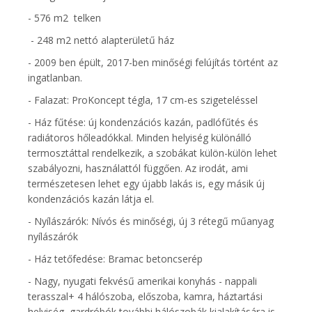
- 576 m2 telken
- 248 m2 nettó alapterületű ház
- 2009 ben épült, 2017-ben minőségi felújítás történt az
ingatlanban.
- Falazat: ProKoncept tégla, 17 cm-es szigeteléssel
- Ház fűtése: új kondenzációs kazán, padlófűtés és
radiátoros hőleadókkal. Minden helyiség különálló
termosztáttal rendelkezik, a szobákat külön-külön lehet
szabályozni, használattól függően. Az irodát, ami
természetesen lehet egy újabb lakás is, egy másik új
kondenzációs kazán látja el.
- Nyílászárók: Nívós és minőségi, új 3 rétegű műanyag
nyílászárók
- Ház tetőfedése: Bramac betoncserép
- Nagy, nyugati fekvésű amerikai konyhás - nappali
terasszal+ 4 hálószoba, előszoba, kamra, háztartási
helyiség, gardróbók további hálószobák kialakítására is