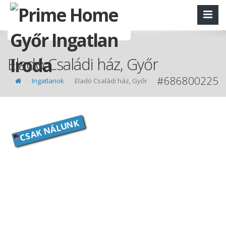
Eladó Családi ház, Győr
#686800225
Ingatlanok
Eladó Családi ház, Győr
CSAK NÁLUNK