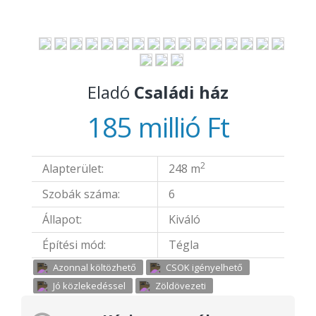
Eladó
Családi ház
185 millió Ft
2
Alapterület:
248 m
Szobák száma:
6
Állapot:
Kiváló
Építési mód:
Tégla
Azonnal költözhető
CSOK igényelhető
Jó közlekedéssel
Zöldövezeti