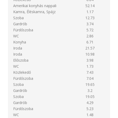
Amerikai konyhás nappali
52.14
Kamra, Éléskamra, Spájz
1.17
Szoba
12.73
Gardrób
3.74
Fürdőszoba
5.72
WC
2.86
Konyha
6.71
Iroda
21.57
Iroda
10.98
Előszoba
3.98
WC
1.73
Közlekedő
7.43
Fürdőszoba
7.04
Szoba
19.65
Gardrób
3.2
Szoba
19.05
Gardrób
4.29
Fürdőszoba
5.23
WC
1.48