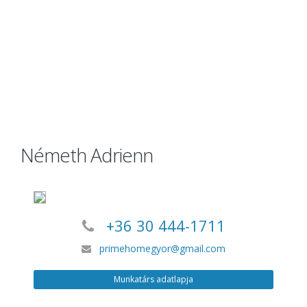
Németh Adrienn
+36 30 444-1711
primehomegyor@gmail.com
Munkatárs adatlapja