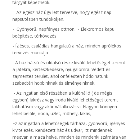
tárgyát képezhetik.
- Az egész ház úgy lett tervezve, hogy egész nap
napsütésben tündököljen.
- Gyönyörű, napfényes otthon. - Elektromos kapu
beépítése, térkövezés
- Ízléses, családias hangulatú a ház, minden aprólékos
tervezés munkája.
- A ház hátsó és oldalsó része kiváló lehetőséget teremt
a játékra, kertészkedésre, nyugalomra. Védett és
zajmentes terület, ahol önfeledten hódolhatunk
szabadtéri hobbinknak és élményeinknek.
- Az ingatlan első részében a különálló ( de mégis
egyben) lakrész vagy iroda kiváló lehetőséget teremt
lakhatásra vagy akár vállalkozásra. Nagyon könnyen
lehet belőle, iroda, üzlet, műhely, lakás,
Ez az ingatlan a lehetőségek tárháza, gyönyörű, igényes
kivitelezés. Rendezett ház és udvar, itt mindennek
megvan a maga helye, minden és mindenki számára van