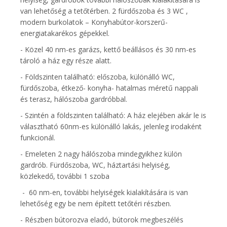
van lehetőség a tetőtérben. 2 fürdőszoba és 3 WC ,
modern burkolatok – Konyhabútor-korszerű-
energiatakarékos gépekkel.
- Közel 40 nm-es garázs, kettő beállásos és 30 nm-es
tároló a ház egy része alatt.
- Földszinten található: előszoba, különálló WC,
fürdőszoba, étkező- konyha- hatalmas méretű nappali
és terasz, hálószoba gardróbbal.
- Szintén a földszinten található: A ház elejében akár le is
választható 60nm-es különálló lakás, jelenleg irodaként
funkcionál.
- Emeleten 2 nagy hálószoba mindegyikhez külön
gardrób. Fürdőszoba, WC, háztartási helyiség,
közlekedő, további 1 szoba
- 60 nm-en, további helyiségek kialakítására is van
lehetőség egy be nem épített tetőtéri részben.
- Részben bútorozva eladó, bútorok megbeszélés