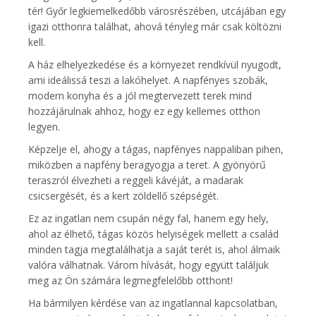
tér! Győr legkiemelkedőbb városrészében, utcájában egy
igazi otthonra találhat, ahová tényleg már csak költözni
kell.
A ház elhelyezkedése és a környezet rendkívül nyugodt,
ami ideálissá teszi a lakóhelyet. A napfényes szobák,
modern konyha és a jól megtervezett terek mind
hozzájárulnak ahhoz, hogy ez egy kellemes otthon
legyen.
Képzelje el, ahogy a tágas, napfényes nappaliban pihen,
miközben a napfény beragyogja a teret. A gyönyörű
teraszról élvezheti a reggeli kávéját, a madarak
csicsergését, és a kert zöldellő szépségét.
Ez az ingatlan nem csupán négy fal, hanem egy hely,
ahol az élhető, tágas közös helyiségek mellett a család
minden tagja megtalálhatja a saját terét is, ahol álmaik
valóra válhatnak. Várom hívását, hogy együtt találjuk
meg az Ön számára legmegfelelőbb otthont!
Ha bármilyen kérdése van az ingatlannal kapcsolatban,