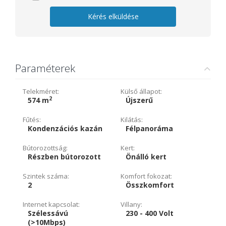
Kérés elküldése
Paraméterek
Telekméret:
Külső állapot:
2
574 m
Újszerű
Fűtés:
Kilátás:
Kondenzációs kazán
Félpanoráma
Bútorozottság:
Kert:
Részben bútorozott
Önálló kert
Szintek száma:
Komfort fokozat:
2
Összkomfort
Internet kapcsolat:
Villany:
Szélessávú
230 - 400 Volt
(>10Mbps)