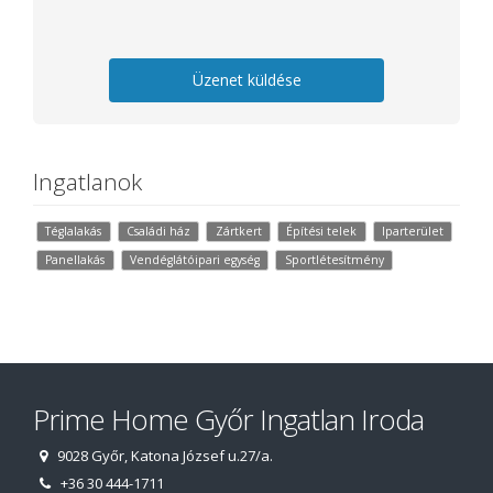
Üzenet küldése
Ingatlanok
Téglalakás
Családi ház
Zártkert
Építési telek
Iparterület
Panellakás
Vendéglátóipari egység
Sportlétesítmény
Prime Home Győr Ingatlan Iroda
9028 Győr, Katona József u.27/a.
+36 30 444-1711